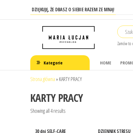
Przejdź
DZIĘKUJĘ, ŻE DBASZ O SIEBIE RAZEM ZE MNĄ!
do
treści
Zamów to 
Kategorie
HOME
PROMO
Strona główna
»
KARTY PRACY
KARTY PRACY
Showing all 4 results
30 dni SELF-CARE
DZIENNIK STRESU