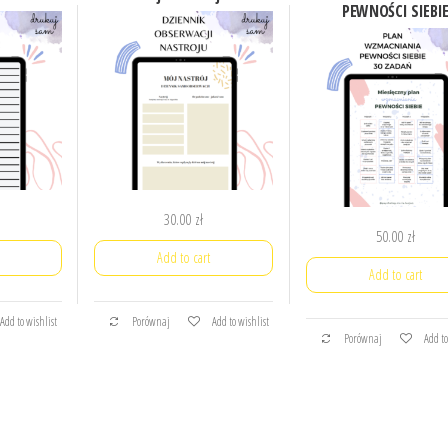
PEWNOŚCI SIEBI
30.00
zł
50.00
zł
Add to cart
Add to cart
Add to wishlist
Porównaj
Add to wishlist
Porównaj
Add to