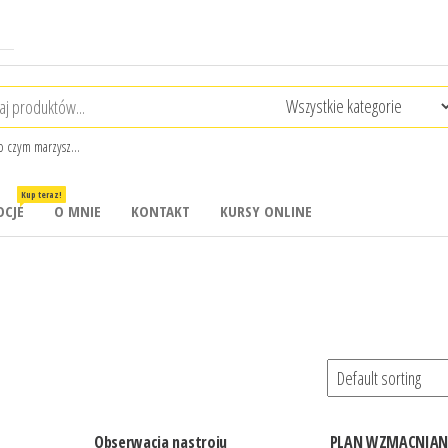
o czym marzysz…
Kup teraz!
CJE
O MNIE
KONTAKT
KURSY ONLINE
Obserwacja nastroju
PLAN WZMACNIAN