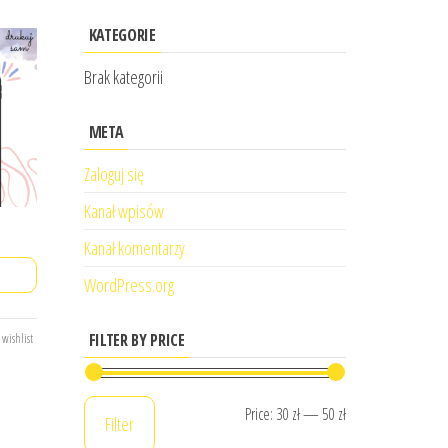
E
KATEGORIE
Brak kategorii
META
Zaloguj się
Kanał wpisów
Kanał komentarzy
WordPress.org
FILTER BY PRICE
 wishlist
Min
Max
Price:
30 zł
—
50 zł
Filter