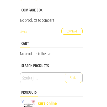
price
price
COMPARE BOX
No products to compare
COMPARE
Clear all
CART
No products in the cart.
SEARCH PRODUCTS
Szukaj:
PRODUCTS
Kurs online